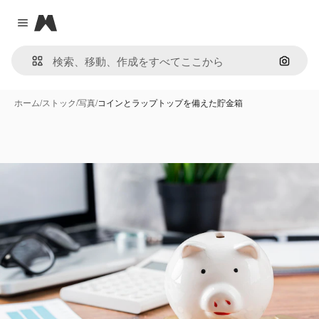
Magnific
Close menu
画像で
ホーム
/
ストック
/
写真
/
コインとラップトップを備えた貯金箱