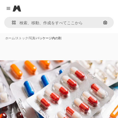
Magnific
Close menu
画像で
ホーム
/
ストック
/
写真
/
パッケージ内の剤