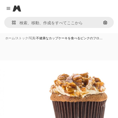
Magnific
Close menu
画像で
ホーム
/
ストック
/
写真
/
不健康なカップケーキを食べるピンクのフロ…