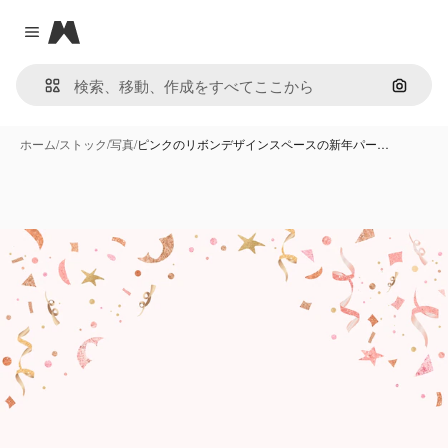
Magnific
Close menu
画像で
ホーム
/
ストック
/
写真
/
ピンクのリボンデザインスペースの新年パー…