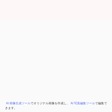
AI 画像生成ツール
でオリジナル画像を作成し、
AI 写真編集ツール
で編集で
きます。