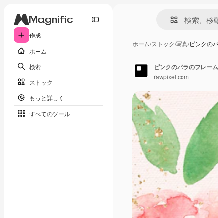
作成
ホーム
/
ストック
/
写真
/
ピンクの
ホーム
検索
ピンクのバラのフレーム
rawpixel.com
ストック
もっと詳しく
すべてのツール