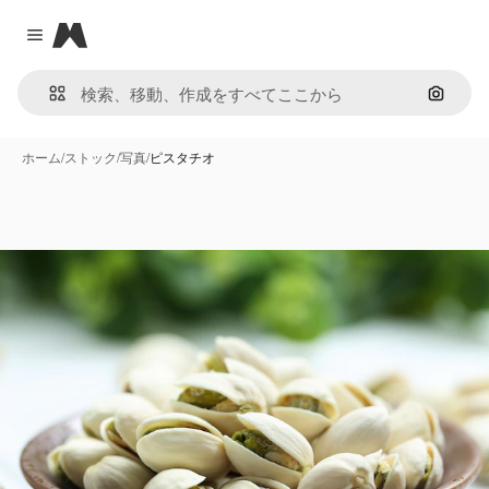
Magnific
Close menu
画像で
ホーム
/
ストック
/
写真
/
ピスタチオ