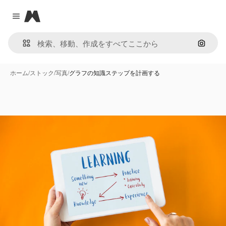
Magnific
Close menu
画像で
ホーム
/
ストック
/
写真
/
グラフの知識ステップを計画する