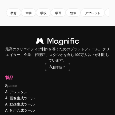
Premium
Premium
Premium
Premium
教育
大学
学校
学習
勉強
タブレット
学
最高のクリエイティブ制作を導くためのプラットフォーム。クリ
エイター、企業、代理店、スタジオを含む100万人以上が利用し
ています。
日本語
製品
Spaces
AI アシスタント
AI 画像生成ツール
AI 動画生成ツール
AI 音声合成ツール