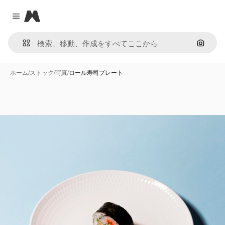
Magnific
Close menu
画像で
ホーム
/
ストック
/
写真
/
ロール寿司プレート