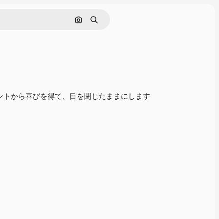
画像で検索
検索