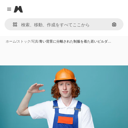
Magnific
Close menu
画像で
ホーム
/
ストック
/
写真
/
青い背景に分離された制服を着た若いビルダ…