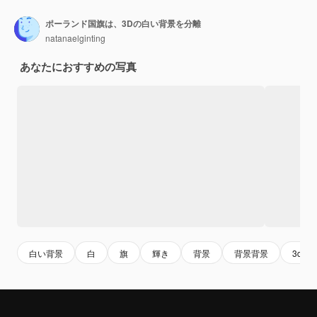
ポーランド国旗は、3Dの白い背景を分離
natanaelginting
あなたにおすすめの写真
白い背景
白
旗
輝き
背景
背景背景
3d