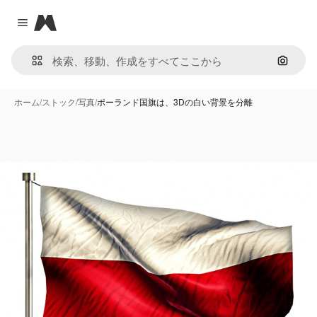
Magnific
Close menu
画像で
ホーム
/
ストック
/
写真
/
ポーランド国旗は、3Dの白い背景を分離