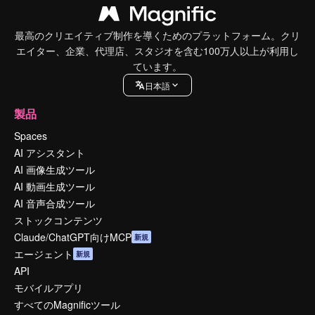
最高のクリエイティブ制作を導くためのプラットフォーム。クリ
エイター、企業、代理店、スタジオを含む100万人以上が利用し
ています。
日本語
製品
Spaces
AI アシスタント
AI 画像生成ツール
AI 動画生成ツール
AI 音声合成ツール
ストックコンテンツ
Claude/ChatGPT向けMCP
新規
エージェント
新規
API
モバイルアプリ
すべてのMagnificツール