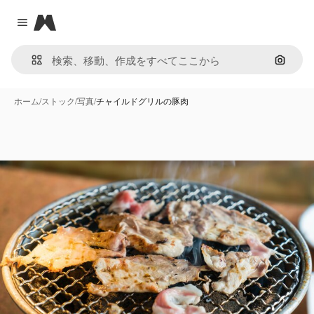
Magnific
Close menu
画像で
ホーム
/
ストック
/
写真
/
チャイルドグリルの豚肉