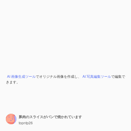
AI 画像生成ツール
でオリジナル画像を作成し、
AI 写真編集ツール
で編集で
きます。
豚肉のスライスがパンで焼かれています
topntp26