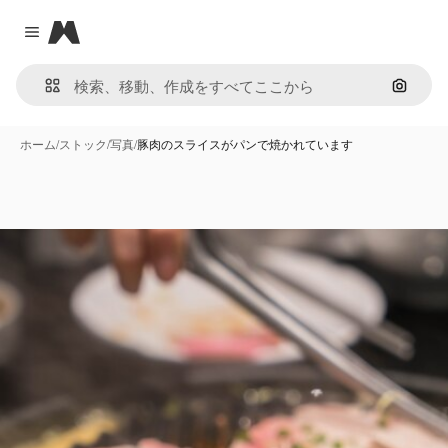
Magnific
Close menu
画像で
ホーム
/
ストック
/
写真
/
豚肉のスライスがパンで焼かれています