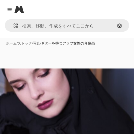
Magnific
Close menu
画像で
ホーム
/
ストック
/
写真
/
ギターを持つアラブ女性の肖像画