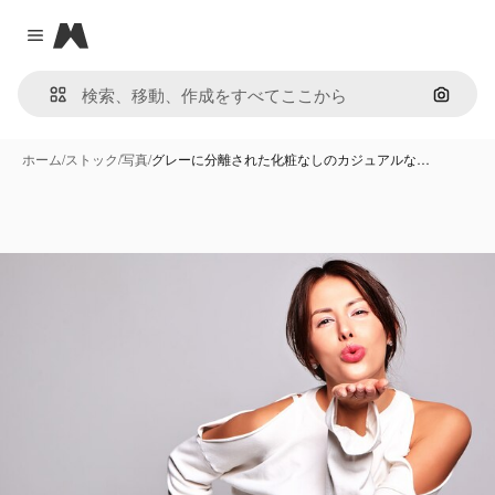
Magnific
Close menu
画像で
ホーム
/
ストック
/
写真
/
グレーに分離された化粧なしのカジュアルな…