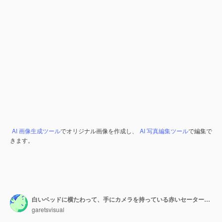
AI 画像生成ツール
でオリジナル画像を作成し、
AI 写真編集ツール
で編集で
きます。
白いベッドに横たわって、手にカメラを持っている赤いセーターとタイツの美しい女性の肖像画
garetsvisual