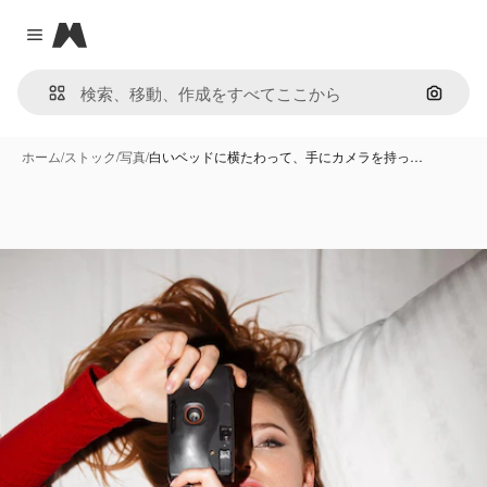
Magnific
Close menu
画像で
ホーム
/
ストック
/
写真
/
白いベッドに横たわって、手にカメラを持っ…