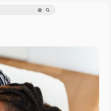
画像で検索
検索