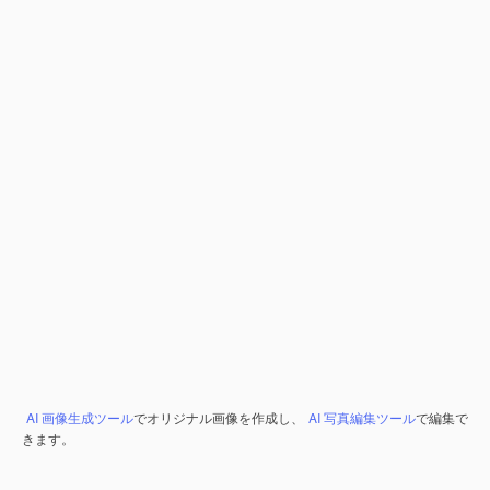
AI 画像生成ツール
でオリジナル画像を作成し、
AI 写真編集ツール
で編集で
きます。