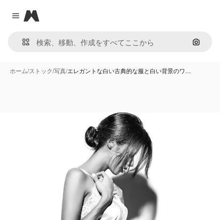
Magnific
Close menu
画像で
ホーム
/
ストック
/
写真
/
エレガントな白い古典的な服と白い背景のワ…