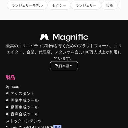
ランジェリーモデル
セクシー
ランジェリー
官能
女
最高のクリエイティブ制作を導くためのプラットフォーム。クリ
エイター、企業、代理店、スタジオを含む100万人以上が利用し
ています。
日本語
製品
Spaces
AI アシスタント
AI 画像生成ツール
AI 動画生成ツール
AI 音声合成ツール
ストックコンテンツ
Claude/ChatGPT向けMCP
新規