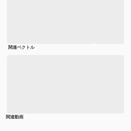
関連ベクトル
関連動画
Premium
Premium
AIによって生成されました。
Premium
Premium
AIによっ