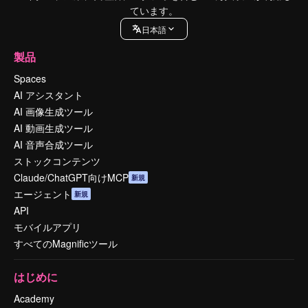
ています。
日本語
製品
Spaces
AI アシスタント
AI 画像生成ツール
AI 動画生成ツール
AI 音声合成ツール
ストックコンテンツ
Claude/ChatGPT向けMCP
新規
エージェント
新規
API
モバイルアプリ
すべてのMagnificツール
はじめに
Academy