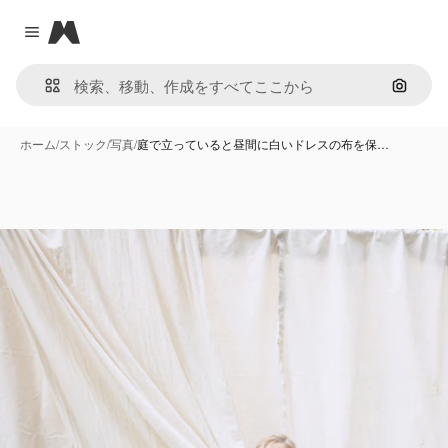
Magnific
Close menu
画像で
ホーム
/
ストック
/
写真
/
庭で立っていると昼間に白いドレスの布を保…