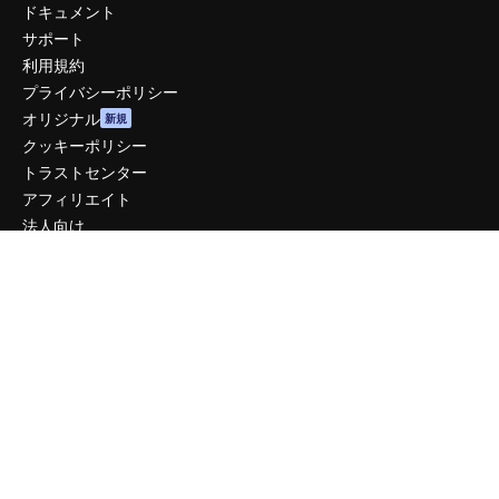
ドキュメント
サポート
利用規約
プライバシーポリシー
オリジナル
新規
クッキーポリシー
トラストセンター
アフィリエイト
法人向け
運営
料金
会社概要
Reviews
採用情報
検索トレンド
ブログ
イベント