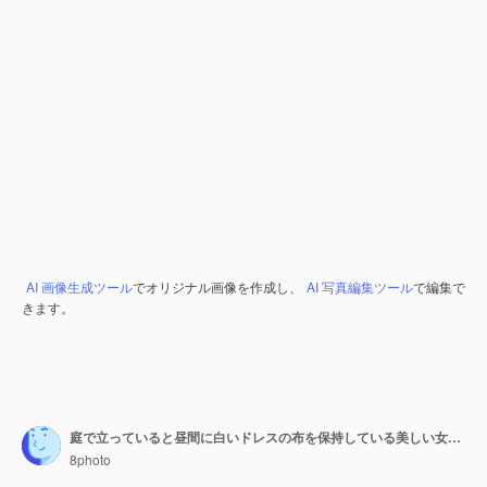
AI 画像生成ツール
でオリジナル画像を作成し、
AI 写真編集ツール
で編集で
きます。
庭で立っていると昼間に白いドレスの布を保持している美しい女性の肖像画。
8photo