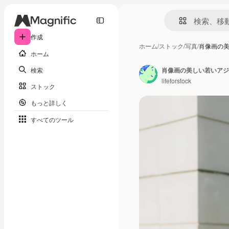
作成
ホーム
/
ストック
/
写真
/
肖像画の
ホーム
検索
lifeforstock
ストック
もっと詳しく
すべてのツール