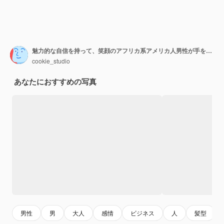
魅力的な自信を持って、笑顔のアフリカ系アメリカ人男性が手を上げて、誓いや誓約を与えるように心に腕を持って、灰色の壁の上に横たわらないことを誓うことを約束する肖像画
cookie_studio
あなたにおすすめの写真
男性
男
大人
感情
ビジネス
人
髪型