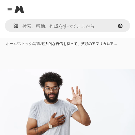
Magnific
Close menu
画像で
ホーム
/
ストック
/
写真
/
魅力的な自信を持って、笑顔のアフリカ系ア…