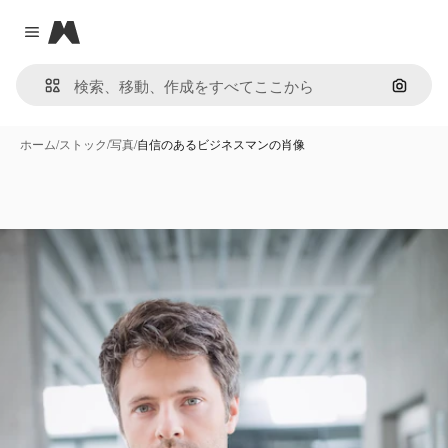
Magnific
Close menu
画像で
ホーム
/
ストック
/
写真
/
自信のあるビジネスマンの肖像