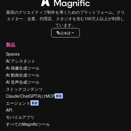
最高のクリエイティブ制作を導くためのプラットフォーム。クリ
エイター、企業、代理店、スタジオを含む100万人以上が利用し
ています。
日本語
製品
Spaces
AI アシスタント
AI 画像生成ツール
AI 動画生成ツール
AI 音声合成ツール
ストックコンテンツ
Claude/ChatGPT向けMCP
新規
エージェント
新規
API
モバイルアプリ
すべてのMagnificツール