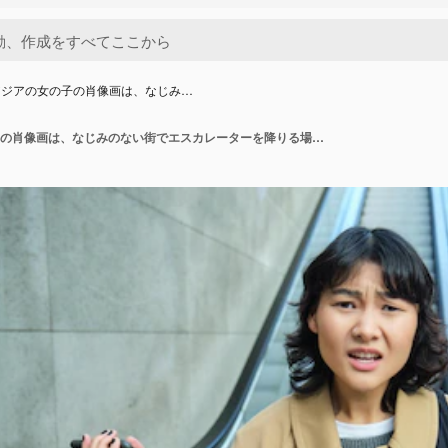
アジアの女の子の肖像画は、なじみ…
混乱したアジアの女の子の肖像画は、なじみのない街でエスカレーターを降りる場所で自分がどこに迷っているのかわかりません