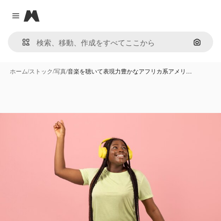
Magnific
Close menu
画像で
ホーム
/
ストック
/
写真
/
音楽を聴いて表現力豊かなアフリカ系アメリ…