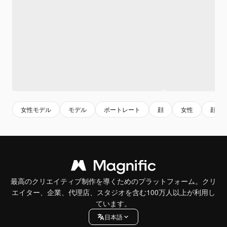
女性モデル
モデル
ポートレート
顔
女性
顔モ
最高のクリエイティブ制作を導くためのプラットフォーム。クリ
エイター、企業、代理店、スタジオを含む100万人以上が利用し
ています。
日本語