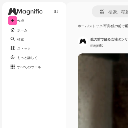
作成
ホーム
/
ストック
/
写真
/
鏡の前で
ホーム
検索
鏡の前で踊る女性ダンサ
magnific
ストック
もっと詳しく
すべてのツール