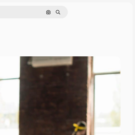
画像で検索
検索