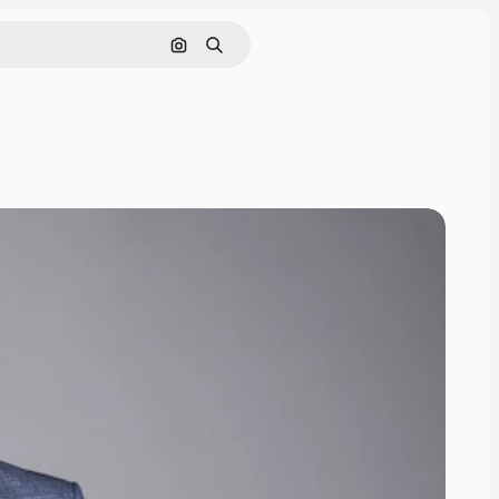
画像で検索
検索