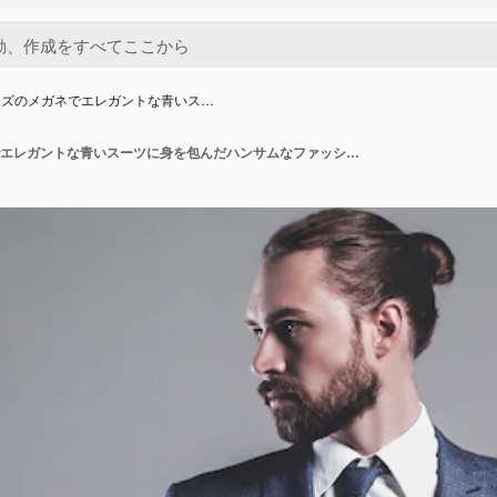
ーズのメガネでエレガントな青いス…
灰色のポーズのメガネでエレガントな青いスーツに身を包んだハンサムなファッション実業家モデルの肖像