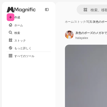
作成
ホーム
/
ストック
/
写真
/
灰色のポ
ホーム
検索
halayalex
ストック
もっと詳しく
すべてのツール