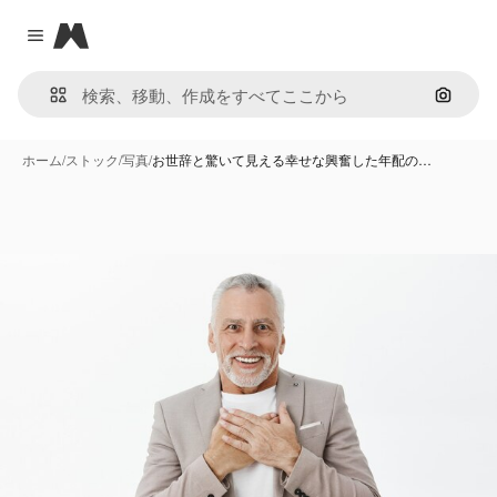
Magnific
Close menu
画像で
ホーム
/
ストック
/
写真
/
お世辞と驚いて見える幸せな興奮した年配の…