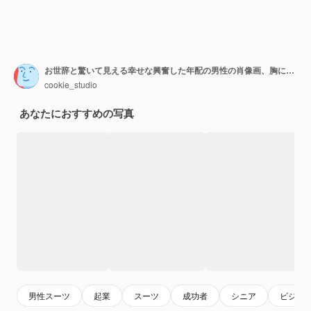
お世辞と驚いて見える幸せな興奮した年配の男性の肖像画、胸に手をかざす
cookie_studio
あなたにおすすめの写真
男性スーツ
起業
スーツ
成功者
シニア
ビジネ