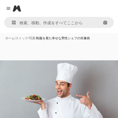
Magnific
Close menu
画像で
ホーム
/
ストック
/
写真
/
制服を着た幸せな男性シェフの肖像画