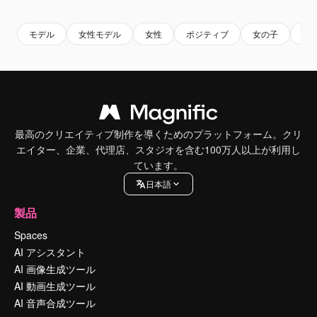
モデル
女性モデル
女性
ポジティブ
女の子
大
最高のクリエイティブ制作を導くためのプラットフォーム。クリ
エイター、企業、代理店、スタジオを含む100万人以上が利用し
ています。
日本語
製品
Spaces
AI アシスタント
AI 画像生成ツール
AI 動画生成ツール
AI 音声合成ツール