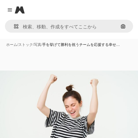
Magnific
Close menu
画像で
ホーム
/
ストック
/
写真
/
手を挙げて勝利を祝うチームを応援する幸せ…