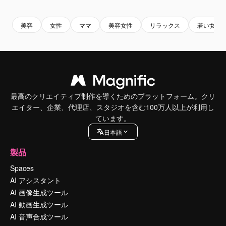
Premium
Premium
Premium
Premium
美容
女性
ママ
美容女性
リラックス
若い女性
最高のクリエイティブ制作を導くためのプラットフォーム。クリ
エイター、企業、代理店、スタジオを含む100万人以上が利用し
ています。
日本語
製品
Spaces
AI アシスタント
AI 画像生成ツール
AI 動画生成ツール
AI 音声合成ツール