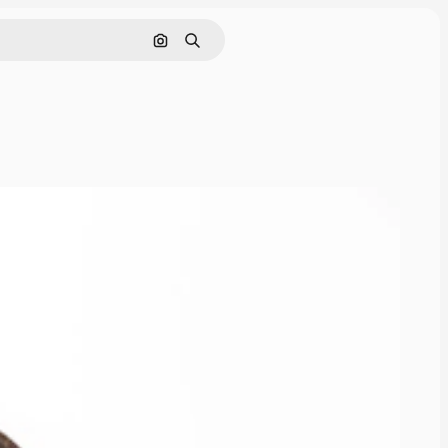
画像で検索
検索