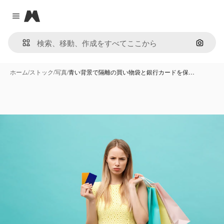
Magnific
Close menu
画像で
ホーム
/
ストック
/
写真
/
青い背景で隔離の買い物袋と銀行カードを保…