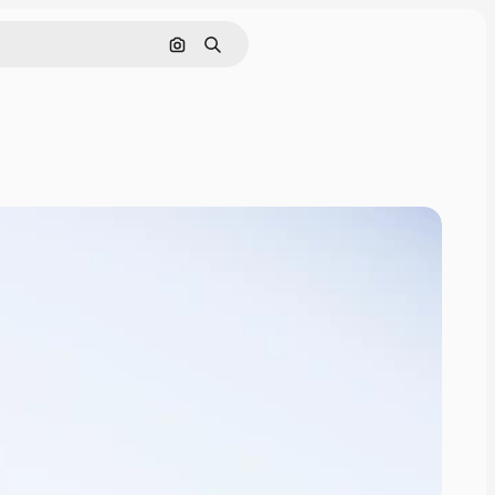
画像で検索
検索