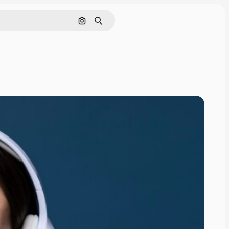
画像で検索
検索