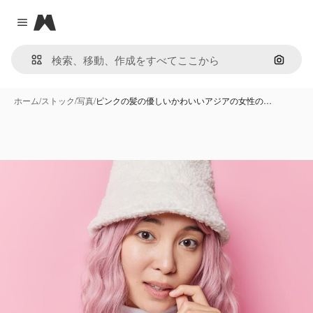
Magnific
Close menu
画像で
ホーム
/
ストック
/
写真
/
ピンクの髪の優しいかわいいアジアの女性の…