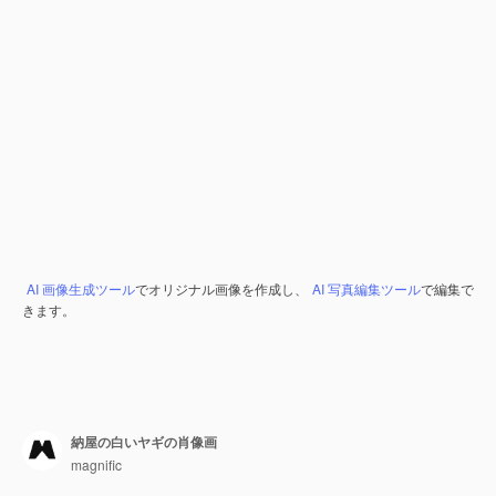
AI 画像生成ツール
でオリジナル画像を作成し、
AI 写真編集ツール
で編集で
きます。
納屋の白いヤギの肖像画
magnific