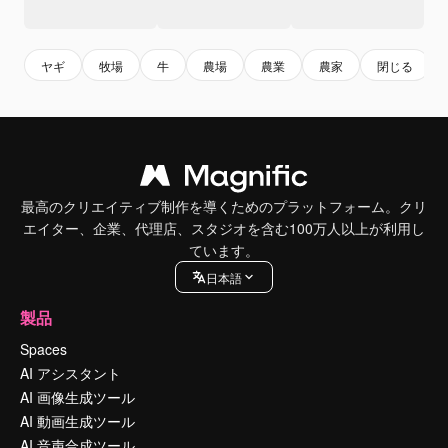
ヤギ
牧場
牛
農場
農業
農家
閉じる
最高のクリエイティブ制作を導くためのプラットフォーム。クリ
エイター、企業、代理店、スタジオを含む100万人以上が利用し
ています。
日本語
製品
Spaces
AI アシスタント
AI 画像生成ツール
AI 動画生成ツール
AI 音声合成ツール