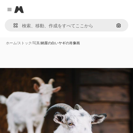
Magnific
Close menu
画像で
ホーム
/
ストック
/
写真
/
納屋の白いヤギの肖像画