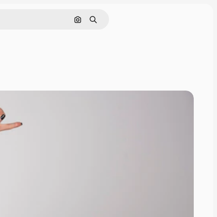
画像で検索
検索