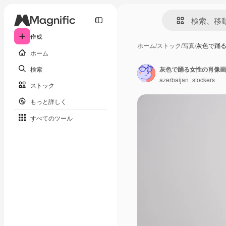
作成
ホーム
/
ストック
/
写真
/
灰色で踊
ホーム
検索
灰色で踊る女性の肖像画
azerbaijan_stockers
ストック
もっと詳しく
すべてのツール