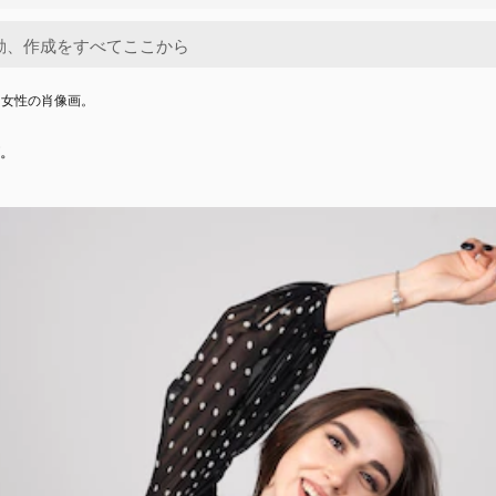
る女性の肖像画。
。