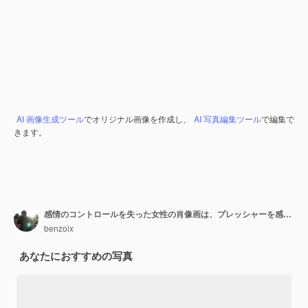
AI 画像生成ツール
でオリジナル画像を作成し、
AI 写真編集ツール
で編集で
きます。
感情のコントロールを失った女性の肖像画は、プレッシャーを感じ、緊張し、握りこぶしに手を握りしめ、怒りの怒りの表情で攻撃的に見つめ、誰かをひどく憎む
benzoix
あなたにおすすめの写真