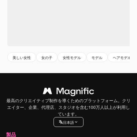
美しい女性
女の子
女性モデル
モデル
ヘアモデル
最高のクリエイティブ制作を導くためのプラットフォーム。クリ
エイター、企業、代理店、スタジオを含む100万人以上が利用し
ています。
日本語
製品