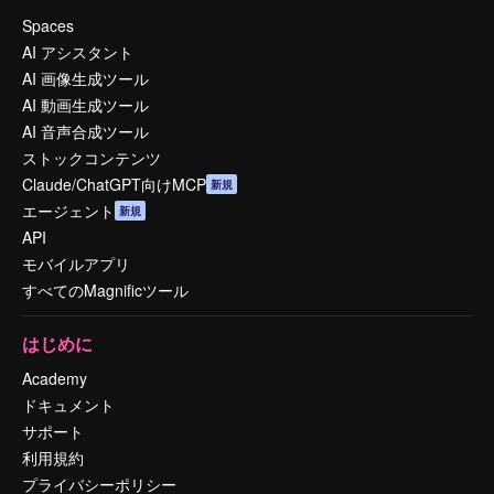
Spaces
AI アシスタント
AI 画像生成ツール
AI 動画生成ツール
AI 音声合成ツール
ストックコンテンツ
Claude/ChatGPT向けMCP
新規
エージェント
新規
API
モバイルアプリ
すべてのMagnificツール
はじめに
Academy
ドキュメント
サポート
利用規約
プライバシーポリシー