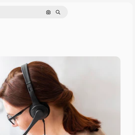
画像で検索
検索