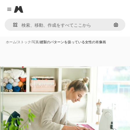
Magnific
Close menu
画像で
ホーム
/
ストック
/
写真
/
縫製のパターンを扱っている女性の肖像画