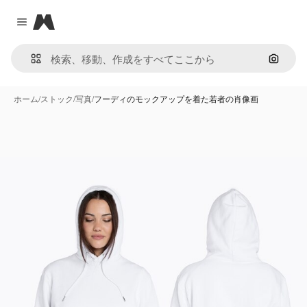
Magnific
Close menu
画像で
ホーム
/
ストック
/
写真
/
フーディのモックアップを着た若者の肖像画