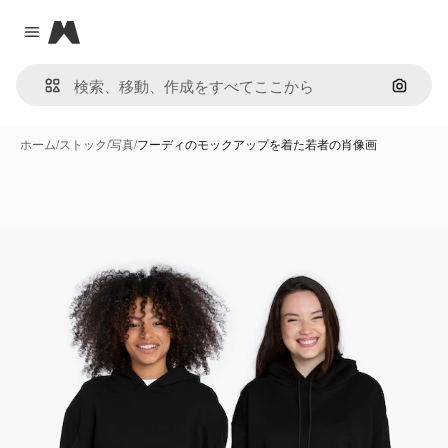
Magnific
Close menu
画像で
ホーム
/
ストック
/
写真
/
フーディのモックアップを着た若者の肖像画