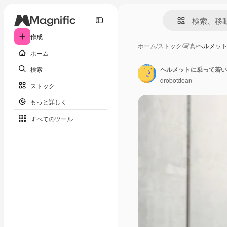
作成
ホーム
/
ストック
/
写真
/
ヘルメッ
ホーム
検索
ヘルメットに乗って若い
drobotdean
ストック
もっと詳しく
すべてのツール