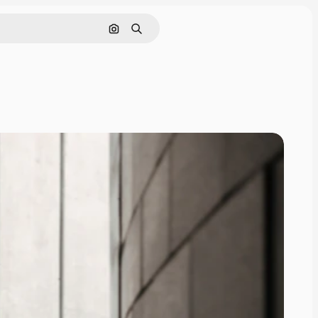
画像で検索
検索