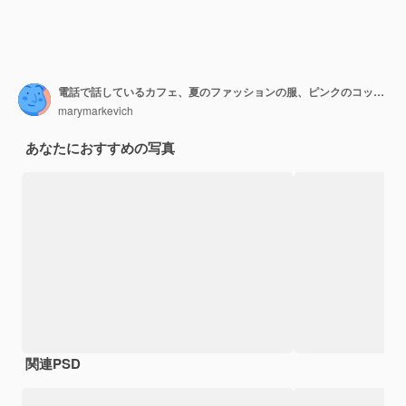
電話で話しているカフェ、夏のファッションの服、ピンクのコットンドレス、サングラス、笑みを浮かべて、コーヒーを飲んで、スタイリッシュなアクセサリー、トレンディなアパレルに座っている若い魅力的な女性の肖像画
marymarkevich
あなたにおすすめの写真
関連PSD