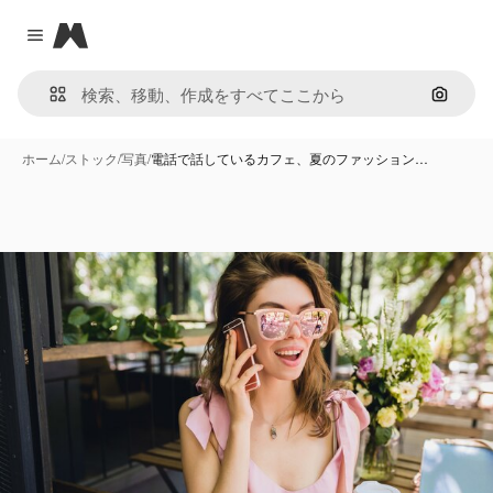
Magnific
Close menu
画像で
ホーム
/
ストック
/
写真
/
電話で話しているカフェ、夏のファッション…