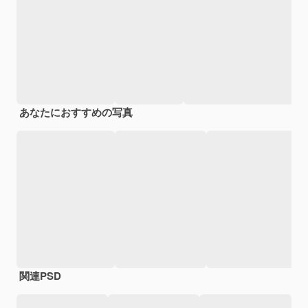
あなたにおすすめの写真
関連PSD