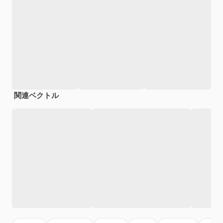
関連ベクトル