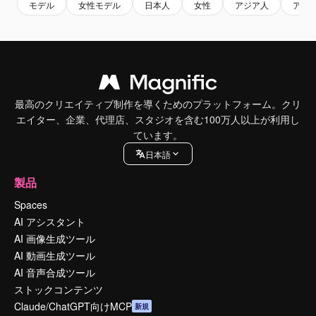
モデル
女性モデル
日本人
女性
アジア人
アジ
最高のクリエイティブ制作を導くためのプラットフォーム。クリ
エイター、企業、代理店、スタジオを含む100万人以上が利用し
ています。
日本語
製品
Spaces
AI アシスタント
AI 画像生成ツール
AI 動画生成ツール
AI 音声合成ツール
ストックコンテンツ
Claude/ChatGPT向けMCP
新規