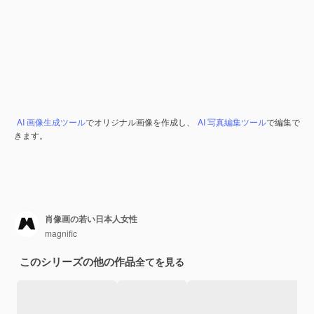
AI 画像生成ツール
でオリジナル画像を作成し、
AI 写真編集ツール
で編集で
きます。
肖像画の若い日本人女性
magnific
このシリーズの他の作品
全てを見る