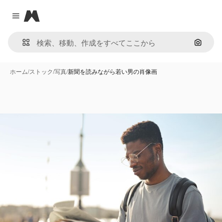
Magnific
Close menu
画像で
ホーム
/
ストック
/
写真
/
新聞を読みながら若い男の肖像画