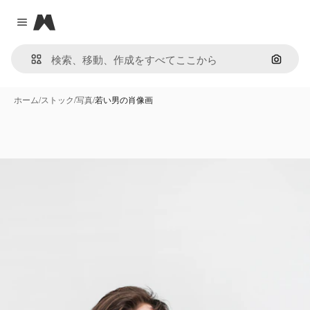
Magnific
Close menu
画像で
ホーム
/
ストック
/
写真
/
若い男の肖像画