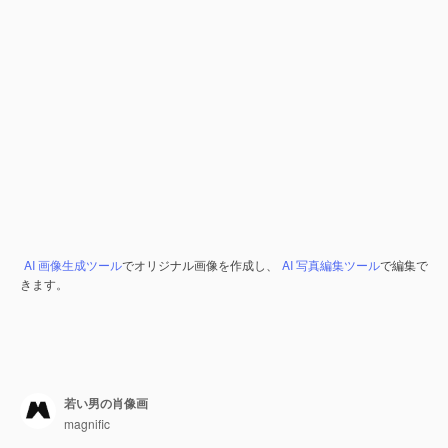
AI 画像生成ツール
でオリジナル画像を作成し、
AI 写真編集ツール
で編集で
きます。
若い男の肖像画
magnific