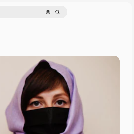
画像で検索
検索