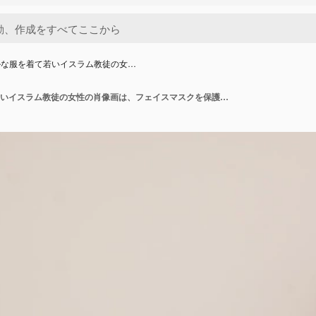
ルな服を着て若いイスラム教徒の女…
フォーマルな服を着て若いイスラム教徒の女性の肖像画は、フェイスマスクを保護し、ヒジャーブのヘッドスカーフは、孤立した背景コロナウイルスの国の概念に対してアゼルバイジャンの旗カードを保持します