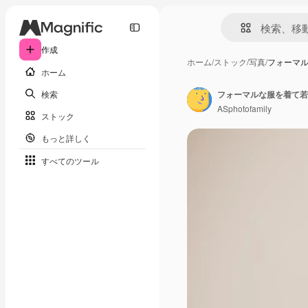
作成
ホーム
/
ストック
/
写真
/
フォーマ
ホーム
検索
ASphotofamily
ストック
もっと詳しく
すべてのツール