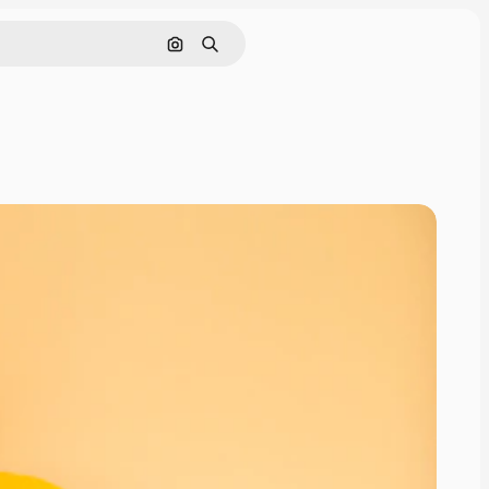
画像で検索
検索