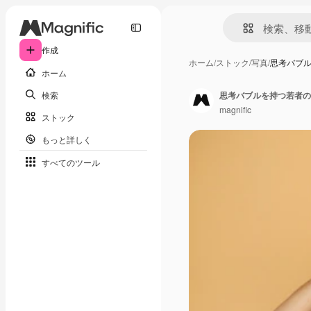
作成
ホーム
/
ストック
/
写真
/
思考バブ
ホーム
検索
思考バブルを持つ若者の
magnific
ストック
もっと詳しく
すべてのツール