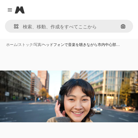
Magnific
Close menu
画像で
ホーム
/
ストック
/
写真
/
ヘッドフォンで音楽を聴きながら市内中心部…